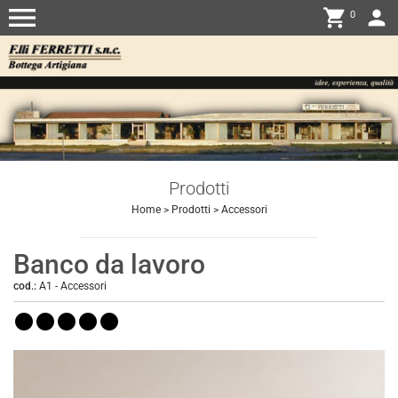
menu
shopping_cart
person
0
Prodotti
Home
>
Prodotti
>
Accessori
Banco da lavoro
cod.:
A1
-
Accessori
lens
lens
lens
lens
lens