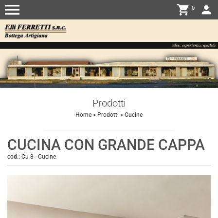
menu
shopping_cart
person
0
Prodotti
Home
>
Prodotti
>
Cucine
CUCINA CON GRANDE CAPPA
cod.:
Cu 8
-
Cucine