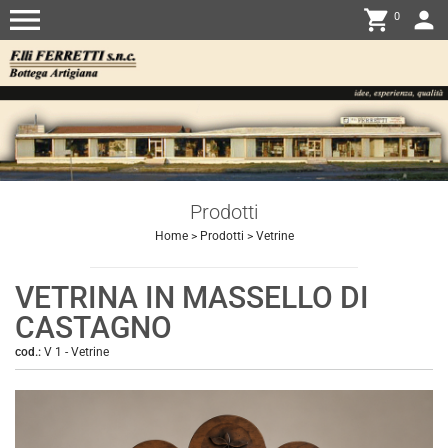
menu
shopping_cart
person
0
Prodotti
Home
>
Prodotti
>
Vetrine
VETRINA IN MASSELLO DI
CASTAGNO
cod.:
V 1
-
Vetrine