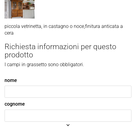
piccola vetrinetta, in castagno o noce,finitura anticata a
cera
Richiesta informazioni per questo
prodotto
I campi in grassetto sono obbligatori.
nome
cognome
keyboard_arrow_down