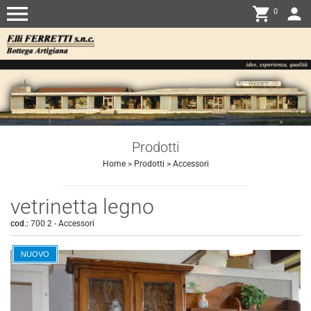
menu
shopping_cart
person
0
Prodotti
Home
>
Prodotti
>
Accessori
vetrinetta legno
cod.:
700 2
-
Accessori
NUOVO